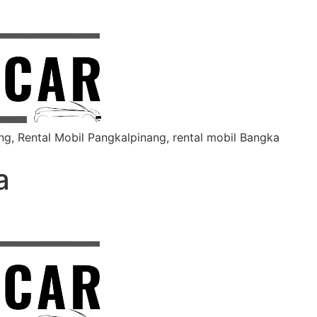
g, Rental Mobil Pangkalpinang, rental mobil Bangka
a