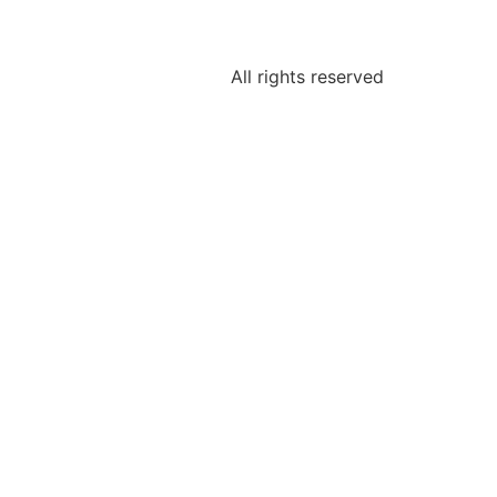
All rights reserved